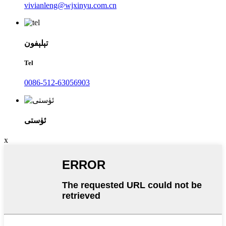
vivianleng@wjxinyu.com.cn
تېلېفون
Tel
0086-512-63056903
ئۈستى
x