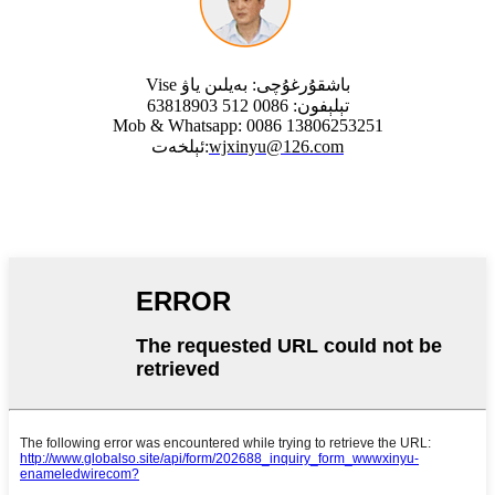
Vise باشقۇرغۇچى: بەيلىن ياۋ
تېلېفون: 0086 512 63818903
Mob & Whatsapp: 0086 13806253251
wjxinyu@126.com
ئېلخەت: