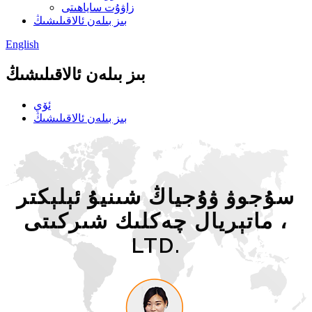
زاۋۇت ساياھىتى
بىز بىلەن ئالاقىلىشىڭ
English
بىز بىلەن ئالاقىلىشىڭ
ئۆي
بىز بىلەن ئالاقىلىشىڭ
سۇجوۋ ۋۇجياڭ شىنيۇ ئېلېكتر
ماتېريال چەكلىك شىركىتى ،
LTD.