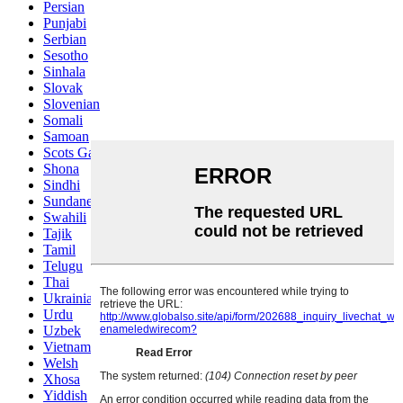
Persian
Punjabi
Serbian
Sesotho
Sinhala
Slovak
Slovenian
Somali
Samoan
Scots Gaelic
Shona
Sindhi
Sundanese
Swahili
Tajik
Tamil
Telugu
Thai
Ukrainian
Urdu
Uzbek
Vietnamese
Welsh
Xhosa
Yiddish