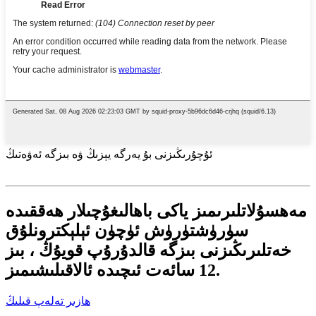
ئۇچۇرىڭىزنى بۇ يەرگە يېزىڭ ۋە بىزگە ئەۋەتىڭ
مەھسۇلاتلىرىمىز ياكى باھالىغۇچىلار ھەققىدە
سۈرۈشتۈرۈش ئۈچۈن ئېلېكترونلۇق
خەتلىرىڭىزنى بىزگە قالدۇرۇپ قويۇڭ ، بىز
12 سائەت ئىچىدە ئالاقىلىشىمىز.
ھازىر تەلەپ قىلىڭ