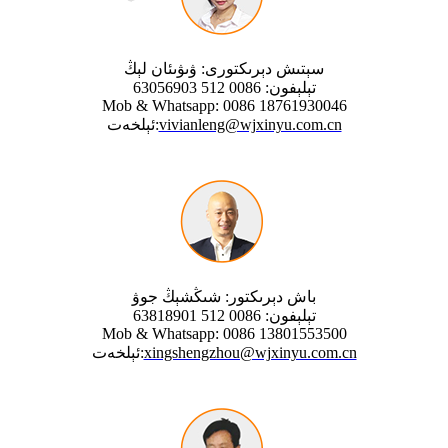
سېتىش دېرىكتورى: ۋىۋىئان لېڭ
تېلېفون: 0086 512 63056903
Mob & Whatsapp: 0086 18761930046
vivianleng@wjxinyu.com.cn
ئېلخەت:
باش دېرىكتور: شىڭشېڭ جوۋ
تېلېفون: 0086 512 63818901
Mob & Whatsapp: 0086 13801553500
xingshengzhou@wjxinyu.com.cn
ئېلخەت: