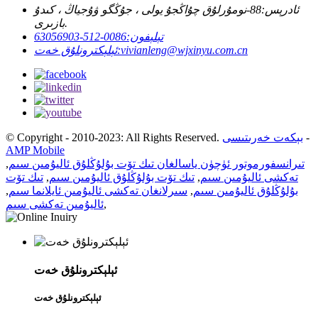
ئادرېس:
88-نومۇرلۇق چۇاڭجۇ يولى ، جۇڭگو ۋۇجياڭ ، كىدۇ
بازىرى.
تېلېفون:
0086-512-63056903
vivianleng@wjxinyu.com.cn
ئېلېكترونلۇق خەت:
-
بېكەت خەرىتىسى
© Copyright - 2010-2023: All Rights Reserved.
AMP Mobile
تىرانسفورموتور ئۈچۈن ياسالغان تىك تۆت بۇلۇڭلۇق ئاليۇمىن سىم
,
تەكشى ئاليۇمىن سىم
,
تىك تۆت بۇلۇڭلۇق ئاليۇمىن سىم
,
تىك تۆت
بۇلۇڭلۇق ئاليۇمىن سىم
,
سىرلانغان تەكشى ئاليۇمىن ئايلانما سىم
,
,
ئاليۇمىن تەكشى سىم
ئېلېكترونلۇق خەت
ئېلېكترونلۇق خەت