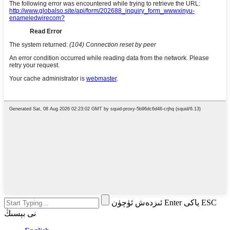
ئىزدەش ئۈچۈن Enter ياكى ESC
نى بېسىڭ